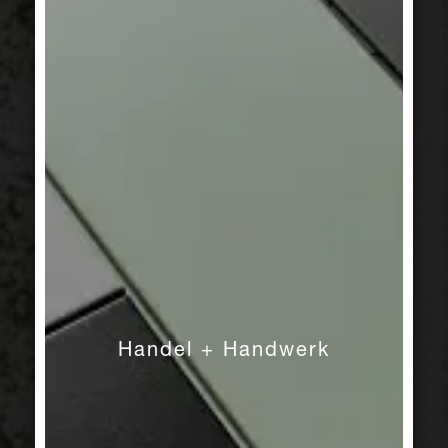
DISCOVER
Dezente
Zementoptik
Eine Collage unterschiedlicher
Handel + Handwerk
Strukturen für ein wohnliches Ambiente.
ZUR SERIE