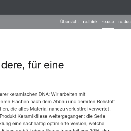
Übersicht
re:think
re:use
re:du
dere, für eine
nserer keramischen DNA: Wir arbeiten mit
ieren Flächen nach dem Abbau und bereiten Rohstoff
on, die alles Material nahezu verlustfrei verwertet.
m Produkt Keramikfliese weitergegangen: die Serie
klung eine nachhaltig optimierte Version, welche
 Fliese enthält einen Recyclinganteil von 30%, der