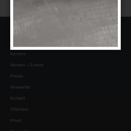
Über Agrob Buchtal
Nachhaltigkeit
Karriere
Messen + Events
Presse
Newsletter
Kontakt
Öffentlich
Privat