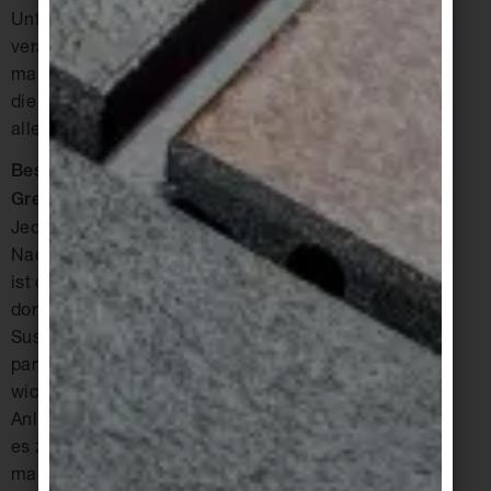
Unterstützung ist enorm, alle haben Lust etwas zu
verändern. Doch lang etablierte Prozesse bricht
man nicht innerhalb so kurzer Zeit auf. Wir haben
die Vision und geben Impulse. Das funktioniert
allerdings nur, wenn alle mitmachen.
Besteht bei Nachhaltigkeit nicht die Gefahr von
Greenwashing?
Jeder, wie er kann. Und wenn der Weg zur
Nachhaltigkeit über die PR-Abteilung geht, dann
ist das eben so. Solange sie nicht ausschließlich
dort hängenbleibt oder bei der Head of
Sustainability versandet. Für uns ist eine
partnerschaftliche Begegnung auf Augenhöhe
wichtig. Und wenn wir merken, dass wir und unser
Anliegen nicht ernst genommen werden, kommt
es zu keinem Projekt. Niemand ist perfekt, einfach
machen und dranbleiben.