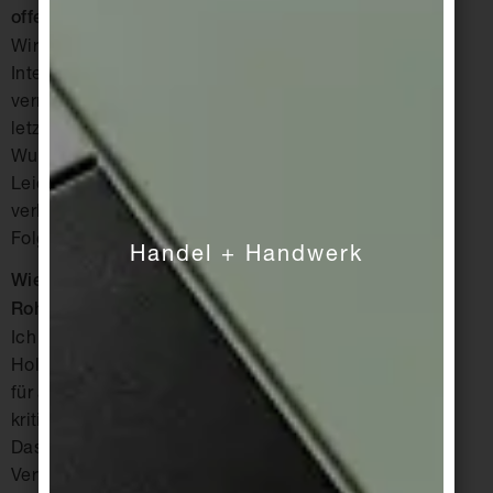
offener als etablierte?
Wir merken durch die Generationen ein enormes
Interesse und eine Offenheit, die ich lange Zeit
vermisst habe. Die Dringlichkeit scheint in den
letzten drei Jahren deutlich geworden zu sein. Die
Wut ist groß, der Wille zur Veränderung auch.
Leider ist die Angst, den gewohnten Pfad zu
verlassen, teils noch größer als die Angst vor den
Folgen bestehender Systeme und Strukturen.
Handel + Handwerk
Wie schätzen Sie das Potenzial nachwachsender
Rohstoffe ein?
Ich denke, es ist falsch zu glauben, dass uns der
Holzbau retten wird. Es gibt nicht die eine Lösung
für alles. Weniger und einfacher bauen, Abriss
kritisch hinterfragen und das Bestehende nutzen.
Das alles sind genauso wichtige Hebel wie die
Verwendung von nachwachsenden Rohstoffen