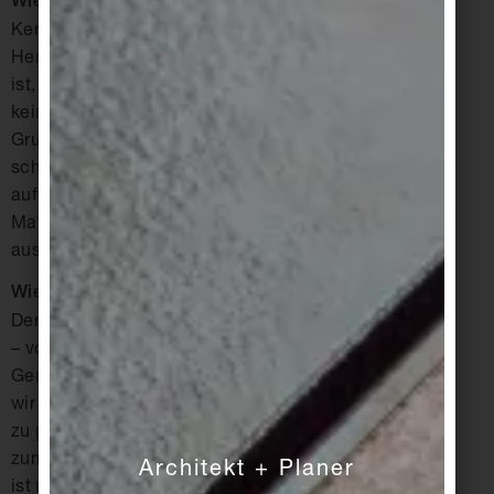
Wie sieht es mit Keramikfliesen aus?
Keramik ist aufgrund der hohen
Herstellungsenergie ein Produkt, das definitiv wert
ist, wiederverwendet zu werden. Wir haben bisher
keine Fliesen aufgenommen und verkauft. Ein
Grund kann sein, dass der Fliesenkleber
schadstoffbelastet war. Der Ausbau ist auch sehr
aufwendig. Bei Neubauten ist es wichtig, alle
Materialien so zu verbauen, dass sie leicht
ausbaubar und mit Materialpässen versehen sind.
Wie kommt das Konzept von Concular an?
Der Beratungsbedarf ist bei allen Beteiligten groß
– von Rückbaufirmen über Hersteller bis zu den
Generalunternehmern. Als Bauschaffende haben
wir es schlicht verlernt, einfach und rückbaufähig
zu planen und zu bauen. Doch der Trend zurück
zum achtsamen Umgang mit unseren Ressourcen
Architekt + Planer
ist unaufhaltsam. Die Nachfrage nach unserer