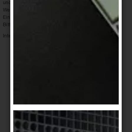
und das trennbare Verbauen all dieser Materialien.
Wenn das nicht passiert, schaffen wir erneut eine
Einbahnstraße der Ressourcen hin zur Deponie.
Bitte nicht nochmal.
Interview: Ute Latze