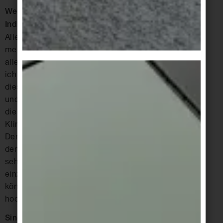
Welche Veränderung wünschen Sie sich von
Industrie, Planern, Politik – von uns allen?
Alle dürfen sich in ihrem Rahmen ändern. Neulich
meinte jemand, ich könne nicht erwarten, dass
alle Menschen intrinsisch motiviert sind. Das sehe
ich anders. Sollte es nicht selbstverständlich sein,
diesen Planeten und damit uns alle zu schützen
und einen lebenswerten Raum zu erhalten? Durch
die sich immer schneller abzeichnende
Klimakatastrophe sind wir eingeladen, unser
Denken und Handeln radikal zu hinterfragen und
den Fokus neu zu justieren. Das klingt jetzt alles
sehr abstrakt, aber die Liste der Dinge, die jeder
einzelne der oben genannten Akteurinnen ändern
könnte, sollte, darf ist lang. Eigenverantwortung:
hoch – tradierten Regeln folgen: runter.
Sind jüngere Büros für Konzepte wie Concular