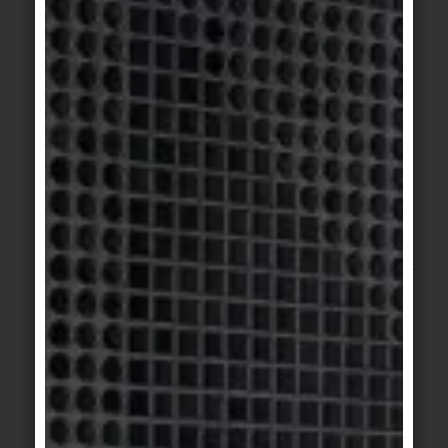
Annabelle von Reutern studiert Architektur an der
RWTH Aachen sowie TU Berlin und arbeitet
anschließend mehrere Jahre in klassischen
Planungsbüros. Seit Februar 2021 verantwortet sie
bei Concular das Business Development. Durch
Concular stößt die Architektin auf die Plattform
Architects for Future und ist sofort begeistert. „Hier
sind Menschen zusammengekommen, die eine
Vision haben, nicht auf Erlaubnis warten, sondern
gleich loslegen. Und das ist ansteckend.“ Seitdem
setzt von Reutern alles daran, die Baubranche
radikal zu verändern.