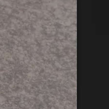
irvela!