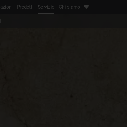
azioni
Prodotti
Servizio
Chi siamo
i