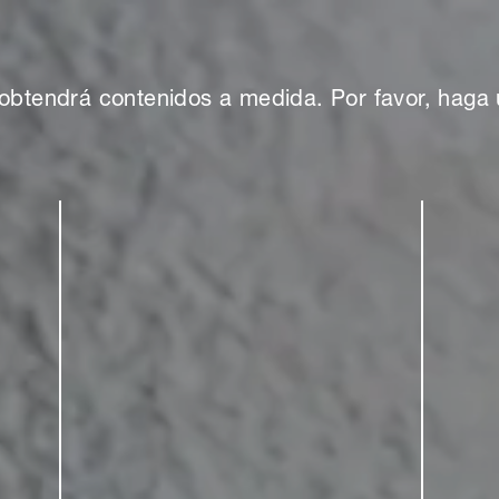
eraciones futuras.
riza por su tejado en
el sistema KeraTwin de
obtendrá contenidos a medida. Por favor, haga 
o aspecto de los paneles
 estética. Combina varias
 incorporar al proyecto la
biental. Para garantizar la
ptaron por una fachada
e los arquitectos. Es
esmontarse y reconvertirse
neles cerámicos
 de la arquitectura de
 base posible para crear un
uturo. Las ventanas móviles
das a persianas automáticas
 crear un interior bien
es, apoyados en la