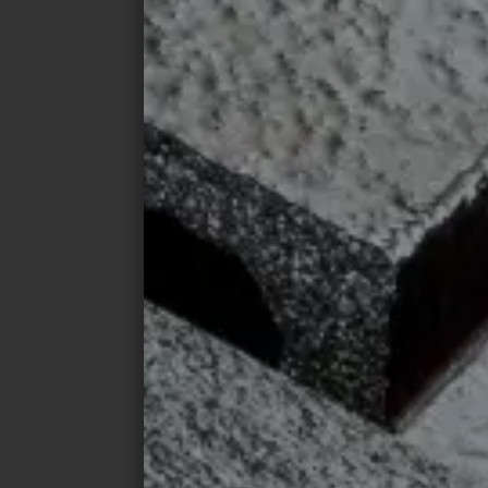
El uso consciente del diseño moderno de a
barreras arquitectónicas y garantizado una
en la vivienda. Los arquitectos considerar
revestimiento de paredes o suelos, sino co
arquitectura residencial inclusiva, que c
importancia como concepto para el futuro.
abiertos y flexibles y, no menos important
han creado una casa que puede adaptarse c
necesidades y estilos de vida cambiantes 
el futuro. El hecho de que la elección del 
adecuado desempeña aquí un papel decisi
demostrarse después de este proyecto co
CONTACTO DE PRENSA
Christoph Schulze
Deutsche Steinzeug Solar Ceramics Gmb
Tel: +49 (0)228 391-1194
E-Mail:
christoph.schulze@deutsche-stein