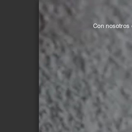
longeva que envejece como las de las gen
El atrevido exterior del edificio se caracte
cobertizo y la fachada de cerámica azul d
Con nosotros 
Agrob Buchtal, contrastada por el llamativ
ondulados de acero. La fachada no es sólo
estrategias tectónicas y tecnológicas para
eficiencia energética y la calidad medioam
sostenibilidad del edificio, los clientes o
ventilada de cerámica por recomendación d
robusta y duradera, pero también puede d
con flexibilidad. La construcción y los pa
proporcionan al resistente concepto básico
Ignacio G Galán y OF Arquitectos la mejor
vínculo sostenible entre el presente y el f
de la cubierta del cobertizo están acopla
que controlan el calor y la iluminación para
ventilado y confortable. Los paneles solar