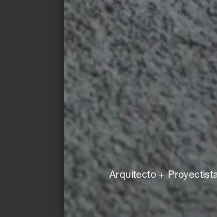
© Miguel de Guzmán
© Mi
El atrevido exterior de la
Una s
vivienda "Beyond the
casc
Family Kin Housing" se
tamb
justifica por su cubierta
peque
sched y la fachada
libre.
cerámica azul del sistema
Arquitecto + Proyectist
KeraTwin de Agrob Buchtal