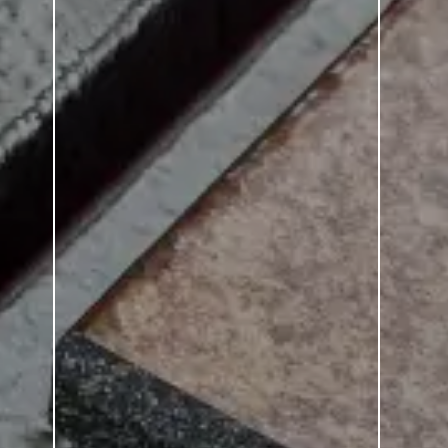
zulejos ha derribado
 movilidad sin restricciones
on los azulejos no sólo como
mo parte integrante de la
ada vez cobra más
 Los planos de planta
e, la fachada de cerámica
on flexibilidad a las
de sus residentes hoy y en
material de construcción
vo ya no necesita
mo muy tarde.
H
zeug.de