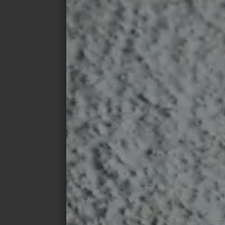
Familiar de la familia Kin y un requisito pr
arquitectónico de Ignacio G Galán y OF Ar
promover la inclusión y la participación de
dentro como fuera. Mientras que los nuevos
tienden a relegar la mayor parte de la vida
orientadas hacia atrás, éstos fomentan l
y las conexiones sociales con un patio inter
diseño abierto de la planta baja también 
vecinos con una conexión directa con la c
conduce desde el nivel de la calle hasta la 
casa sigue una secuencia fluida de espaci
necesidades, desde niños pequeños hasta
explorarse y habitarse con comodidad y s
sus tres plantas en distintos grados de a
serie de jardines en cascada rodean la cas
libre junto a una pequeña piscina. Una ter
espacio adicional para la jardinería.