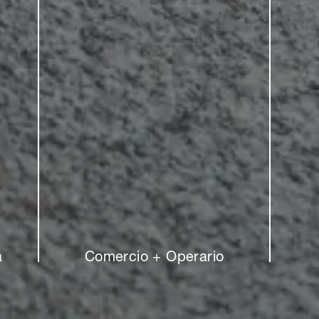
guel de Guzmán
© Miguel de Guzmán
erie de jardines en
Mientras que las nuevas
ada rodean la casa y
construcciones de la zona
ién ofrecen una
tienden a relegar la mayor
ña piscina al aire
parte de la vida social a sus
terrazas orientadas a la
parte trasera, la Casa
a
Comercio + Operario
Familiar fomenta la
creación de comunidad y
las conexiones sociales
con una variedad de