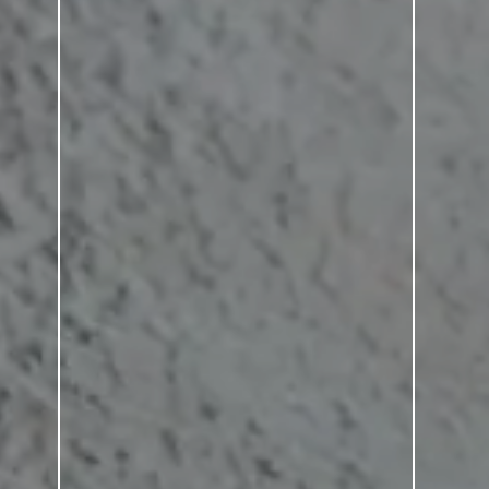
l tejado, sustentan el
 radiante en toda la casa.
 diseño sin barreras y el
cio han optado por una
iante y baldosas
rior. Esto contribuye al
sa, porque en comparación
 permiten que el calor se
ida y eficiente. El dúo es
nsuperablemente eficiente en
ldosas resultan agradables y
y utilizadas a menudo en
al natural y moderno de las
u proyecto de escaparate un
entes de todas las edades.
a importante en la Casa