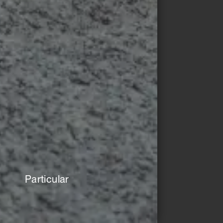
© Miguel de Guzmán
Desde el punto de vista
urbanístico, la fachada
cerámica se integra en el
entorno como si estuviera
pintada.
Particular