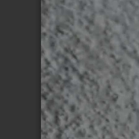
característica estructura de acero verde de
funcionamiento de la calefacción por suelo
Centrándose en la eficiencia energética, el
diseño estético, los propietarios del edifi
combinación de calefacción por suelo rad
termoconductoras en amplias zonas del inte
100% a la eficiencia energética de la ca
con el parqué u otros suelos, las baldosas
transfiera a la habitación de forma más ráp
fácil de instalar, sostenible en su uso e i
términos de durabilidad. En verano, las ba
frescas, y son especialmente bienvenidas 
países cálidos como España. Con el materi
baldosas, los arquitectos han creado en s
ambiente acogedor y saludable para resid
La accesibilidad es, por supuesto, un tem