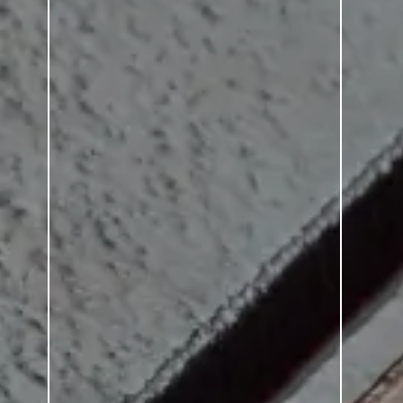
evio para el paisaje
quitectos, que quieren
 todos los residentes, tanto
 edificios de la zona
 social a sus terrazas
a formación de comunidades
ior, entre otras cosas. El
fomenta la comunidad de
alle. Una corta rampa
entrada. En el interior, la
os que atienden a todas las
 ancianos, y que pueden
eguridad: en cada una de
utonomía y comunidad. Una
a y ofrecen asientos al aire
raza en la azotea ofrece