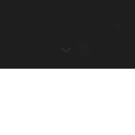
PUBBLICO
Estetica e funzionalità dove
conta
La progettazione e la pianificazione degli edifici
pubblici è complessa e impegnativa. Ciò include