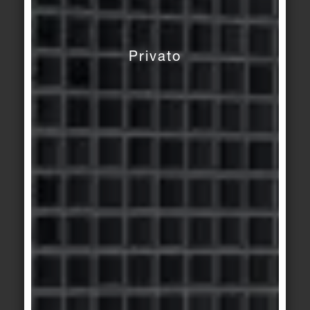
CLASSI DI VALUTAZIONE
TRADES
Privato
RIVESTIMENTI PER PAVIMENTI DI AREE
BAGNATE A PIEDI NUDI
Le aree bagnate a piedi nudi si distinguono per il
fatto che queste aree sono solitamente
bagnate e
. Anche i
vengono calpestate a piedi nudi
gradini e
sono pavimentazioni. Le zone a
le scale
piedi nudi
si trovano nei bagni, negli ospedali e nelle
bagnati
aree di spogliatoio, lavaggio e doccia negli
impianti sportivi e di lavoro, nonché in tutti gli
impianti di piscine.