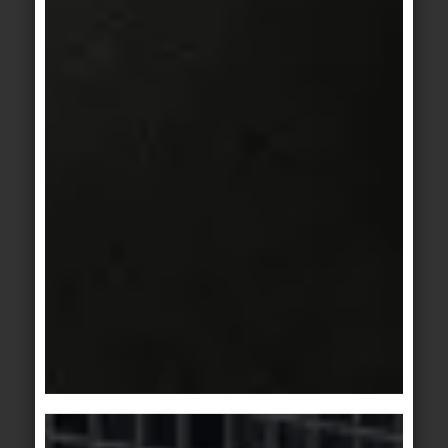
R11
Riempimento di bevande, Officine, Celle
frigorifere, Laboratori, Aree di sistemazione dei
fiori