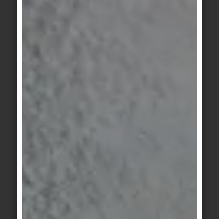
AREE BASSE
Gli
angoli di inclinazione servono esclusivamente
e non
per l'assegnazione ai gruppi di valutazione
sono equivalenti agli angoli di inclinazione
visualizzati dai pendii/rampa!