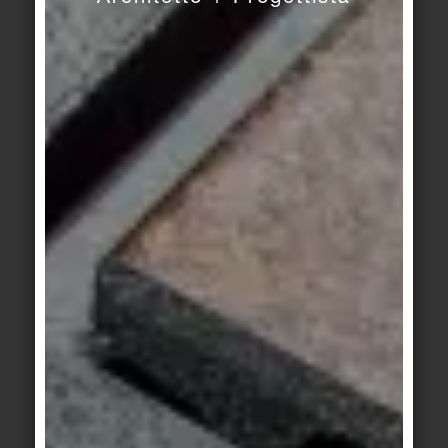
In collaborazione con il designer tedesco
Sebastian Herkner, è stata sviluppata una speciale
superficie antiscivolo per Area Pro. Sebastian
Herkner era alla ricerca di un design che
sembrasse spontaneo e tuttavia avesse una certa
logica. È così che ha ideato i rettangoli
trapezoidali ripetuti e il motivo che può essere
continuato in tutte e quattro le direzioni. Area Pro
offre diverse superfici antiscivolo, compresa la
Grid, che ha un grado di antiscivolo R12V4.
Nessuna delle superfici antiscivolo influisce
visivamente sulle piastrelle. Le superfici
antiscivolo di Area Pro sono disponibili anche in
piastrelle di dimensioni maggiori, che i
regolamenti ora permettono nelle cucine
professionali.