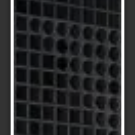
R12
Cucine industriali, hangar, stazioni di fuoco, fosse
di prova, magazzini per olio e grasso