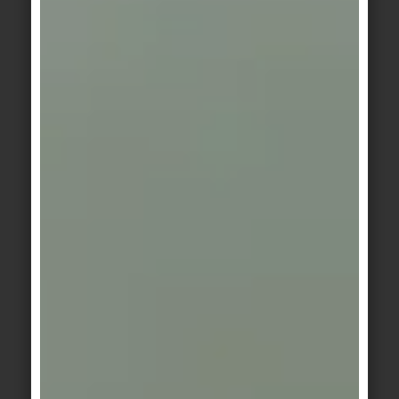
Funzionalità e bellezza combinate: La superficie
R12V4 della serie Area Pro
AREE COMMERCIALI: SPAZI DI LAVORO E AREE
CON PERICOLO DI SCIVOLAMENTO
Durante la progettazione di spazi e aree di lavoro,
la necessità di proprietà antiscivolo dovrebbe
essere presa in considerazione e si dovrebbero
considerare requisiti come lo sforzo di pulizia,
l'igiene o la capacità di carico. Gli incidenti
causati dallo scivolamento non possono essere
evitati solo con un pavimento antiscivolo.