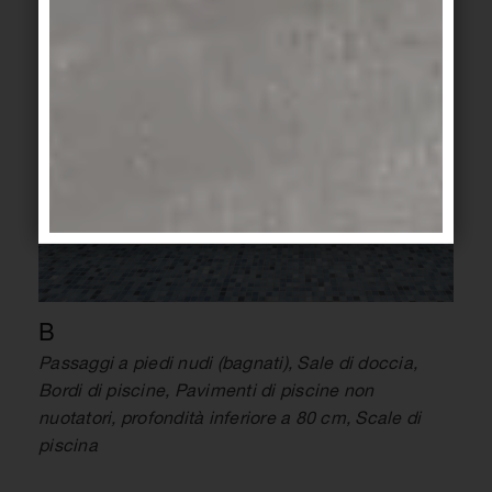
B
Passaggi a piedi nudi (bagnati), Sale di doccia,
Bordi di piscine, Pavimenti di piscine non
nuotatori, profondità inferiore a 80 cm, Scale di
piscina