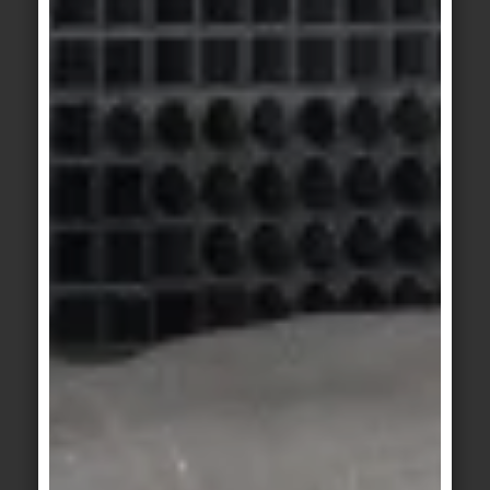
A
Passaggi a piedi nudi (asciutti), Spogliatoi, Piani di
piscine non nuotatori, profondità di più di 80 cm,
Saune e zone di riposo