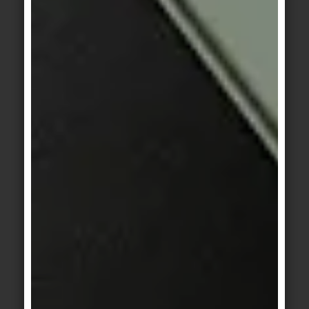
R10
Bagni, aree di vendita, bagni di reparto, angoli
cottura