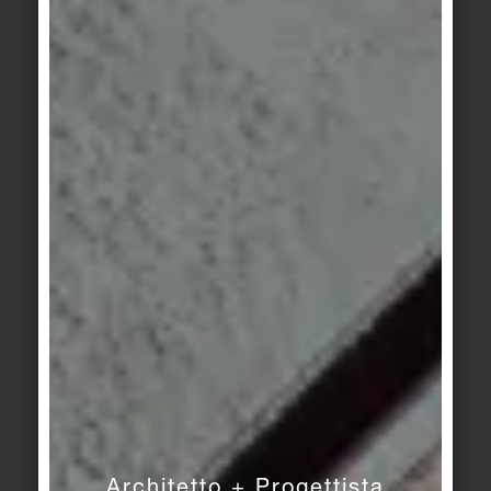
LO SPAZIO DI SPOSTAMENTO
Una superficie piana e antiscivolo non è
sufficiente per i locali di lavoro con materiali
lubrificanti;
è necessario creare anche uno spazio
di spostamento sotto il piano di calpestio.
spazio di spostamento (V4-V10) è la
Lo
cavità
aperta tra il piano di calpestio superiore e il piano
di drenaggio nel caso di superfici profilate.
NORME RIDEFINITE: LA SUPERFICIE A GRIGLIA
Architetto + Progettista