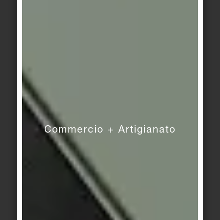
Commercio + Artigianato
R9
Aree d'ingresso, sale di vendita, aree per gli ospiti,
saloni di parrucchiere, studi medici, lavanderie