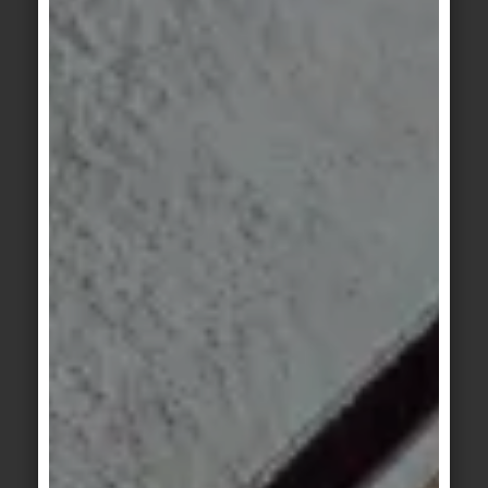
„Unsere Architektur sollte […] die gleichen
Eigenschaften wie das Virus aufweisen:
anpassungsfähig, mobil, skalierbar und
widerstandsfähig“, sagt der Berliner Architekt
Gustav Düsing im Zusammenhang mit seinem
Projekt einer mobilen Quarantäne-Station.
„Das Virus steht weder räumlich noch zeitlich still
– an diesen beiden Bedingungen sollten wir uns
architektonisch orientieren.“ In Bezug etwa auf
Wohngebäude könnte das konkret heißen: Statt
einer Vielzahl gleichförmiger, vor allem auf Single-
und Kleinfamilienwohnen zugeschnittener
Grundrisse brauchen wir größere multifunktionale,
flexible Cluster. Sie lassen jene Veränderungen zu,
die das Wohnumfeld auch während eines
Lockdowns lebenswert machen – sei es durch den
generationenübergreifenden Kontakt zu den