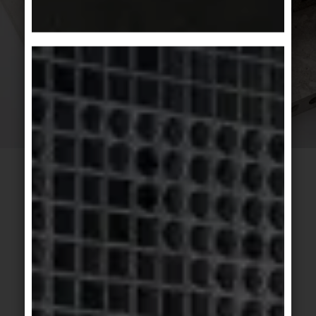
HYTECT TECHNOLOGIE
Bei der von Agrob Buchtal eingesetzten
Oberflächenveredelung Hytect entsteht der
antimikrobielle Effekt durch eine speziell für diese
Anwendung weiterentwickelte Form von
Titandioxid. Sie wird im Herstellungsprozess der
Keramik bei großer Hitze aufgebracht und