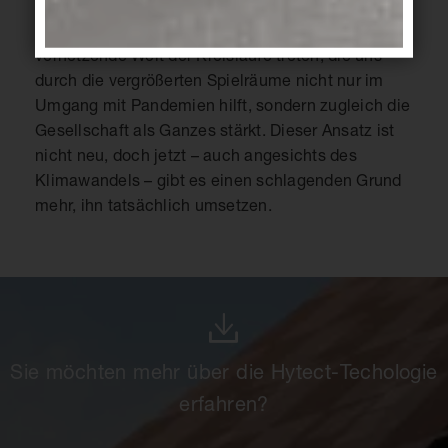
Bezug auf unsere Lebensmodelle. An ihre Stelle
sollte stattdessen eine interdisziplinäre,
vernetzende Welt der Kreisläufe treten, die uns
durch die vergrößerten Spielräume nicht nur im
Umgang mit Pandemien hilft, sondern zugleich die
Gesellschaft als Ganzes stärkt. Dieser Ansatz ist
nicht neu, doch jetzt – auch angesichts des
Klimawandels – gibt es einen schlagenden Grund
mehr, ihn tatsächlich umsetzen.
Sie möchten mehr über die Hytect-Techologie
erfahren?