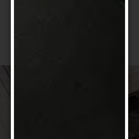
Silberquarzit führen auch Titandioxid-
Beschichtungen durch den photokatalytischen
Selbstreinigungseffekt zu antimikrobiellen
Oberflächen. Diese Technologie kommt
beispielsweise bei Glas, Wandfarben, Textilien,
Dachziegeln sowie bei Keramik zum Einsatz.