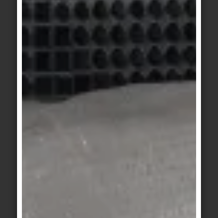
GANZHEITLICHES DENKEN FÜR MEHR
RESILIENZ
Welche Auswirkungen Titandioxid-Beschichtungen
auf das Corona-Virus haben, ist wissenschaftlich
noch nicht abschließend untersucht. Fest steht
allerdings, dass solche intelligenten
Materiallösungen zusammen mit einer
ganzheitlichen Architektur auch jetzt schon dazu
beitragen, flexiblere und resilientere Konzepte zu
entwickeln – egal, um welche Nutzung es dabei
geht. Unabhängig davon werden wir wohl nicht
umhinkommen, mit dem gut hundert Jahre alten
modernen Modell der Funktionstrennung in
unseren Städten und Häusern zu brechen –
ebenso wie mit dem eindimensionalen Denken in