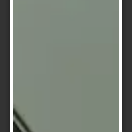
Entwicklung intelligenter architektonischer
Lösungen dienen. Homeoffice und Homeschooling
in der Wohnung sowie Kontaktbeschränkungen
und Abstandsregeln im Büro erfordern nicht
zwangsläufig völlig neuartige
Grundrisskonfigurationen. Manchmal reicht es
schon, Zimmer durch zusätzliche Türen besser mit
benachbarten Zimmern zu vernetzen, um bei
Bedarf Nutzungsänderungen oder veränderte
Bewegungsflüsse zu erleichtern. Einfache
Maßnahmen wie diese führen – auch ohne
Pandemie – zu multifunktional nutzbaren Räumen
und Häusern und in der Folge zu multifunktionalen
und lebenswerten Städten.
INTELLIGENTE MATERIALLÖSUNGEN