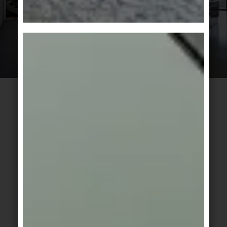
MULTIFUNKTIONALE ARCHITEKTUR
Die weltweit zunehmende Urbanisierung führt
zwangsläufig zu einer Verdichtung der Städte und
damit letztlich zu dem, was uns in Zeiten der
Pandemie durch das enge Miteinander vieler
Menschen zu schaffen machte. Das Corona-Virus
wird die Urbanisierung deswegen jedoch ebenso
wenig aufhalten können wie frühere Pandemien.
Stattdessen dürfte es aber als Katalysator zur