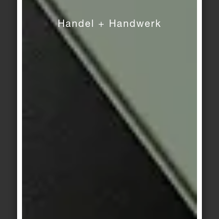
Neben Gebäudestrukturen können aber auch
Handel + Handwerk
Materialien und Oberflächen einen wichtigen
Beitrag zu einer gesünderen und resilienteren
Lebens- und Arbeitsumgebung leisten. Dass es
dabei nicht zwingend um chemisch und
baubiologisch potenziell bedenkliche
Beschichtungen gehen muss, zeigt das Beispiel
Silberquarzit. Dieser Naturstein lässt dank des
hohen Kieselsäuregehalts keine Besiedelung
seiner Oberflächen mit Bakterien, Pilzen und
Keimen zu und wird daher insbesondere in
Nassbereichen mit hohen Hygieneanforderungen
eingesetzt. Untersuchungen der
Landesgewerbeanstalt Bayern an verschiedenen
Gesteinsarten bestätigten lediglich dem als
Negativkontrolle eingesetzten Material Glas eine
vergleichbar effektive Wirkung. Ähnlich wie bei