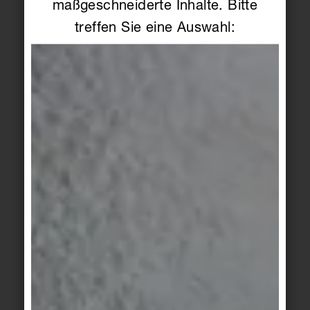
und Feinstaubbelastungen. Sie erhöht außerdem
maßgeschneiderte Inhalte. Bitte
den Flächenverbrauch und fördert das Entstehen
treffen Sie eine Auswahl:
monotoner Stadtteile. Nicht zuletzt entstanden
Grundrisse, die in Wohnungen und Büros ebenso
wenig Spielraum für Unvorhergesehenes bieten
wie in Krankenhäusern oder in der Hotellerie. Und
das in einer Zeit, in der die Unvorhersehbarkeit
zum neuen Normalzustand geworden ist.
TRANSFORMATION DER LEBENS- UND
ARBEITSWELT
Die Zukunft unserer gebauten Umwelt liegt trotz
allem nicht in einem Schreckens-Zenario aus
Social Distancing und Räumen voller
Desinfektionsstationen, Trennscheiben und strikt
separierten Bewegungsflüssen. Sie liegt vielmehr
in einer resilienten, intelligenten Architektur.