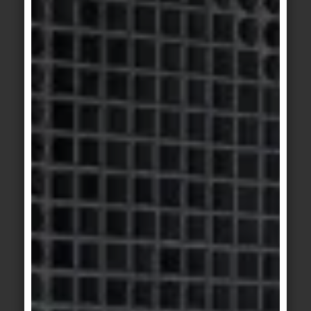
verschmilzt untrennbar und dauerhaft mit dem
Material – im Gegensatz zu den meisten anderen
Baustoffen mit solchen Beschichtungen wird
Titandioxid hierbei in einer geschlossenen
Oberfläche gebunden. Die durch mehrere ISO-
Zertifikate bestätigte Wirkkraft ist vielfältig. Zum
einen setzt die Hytect-Keramik im Zusammenspiel
mit Licht und Sauerstoff auf natürliche Weise
aktiven Sauerstoff frei, der das Wachstum von
Schimmel, Viren und Bakterien direkt auf der
Oberfläche hemmt. Gleichzeitig bildet Wasser auf
dieser Keramik einen hauchdünnen Film, der
Schmutz und Fette unterspült, weshalb diese
Fliesen extrem leicht zu reinigen sind. Und
schließlich aktiviert die Keramik natürliche
Prozesse zur Reinigung der Luft z. B. von
Stickoxiden und Gerüchen. All diese
Eigenschaften machen das Material zum idealen