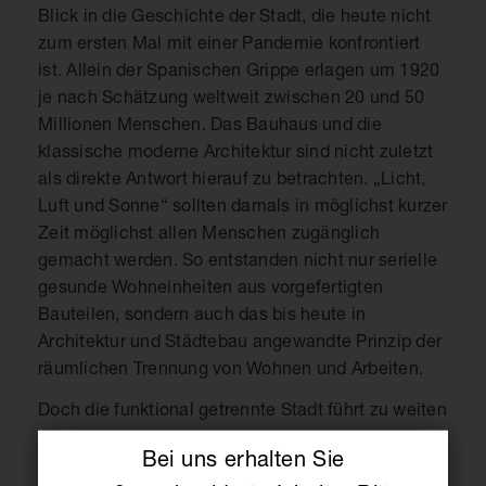
Blick in die Geschichte der Stadt, die heute nicht
zum ersten Mal mit einer Pandemie konfrontiert
ist. Allein der Spanischen Grippe erlagen um 1920
je nach Schätzung weltweit zwischen 20 und 50
Millionen Menschen. Das Bauhaus und die
klassische moderne Architektur sind nicht zuletzt
als direkte Antwort hierauf zu betrachten. „Licht,
Luft und Sonne“ sollten damals in möglichst kurzer
Zeit möglichst allen Menschen zugänglich
gemacht werden. So entstanden nicht nur serielle
gesunde Wohneinheiten aus vorgefertigten
Bauteilen, sondern auch das bis heute in
Architektur und Städtebau angewandte Prinzip der
räumlichen Trennung von Wohnen und Arbeiten.
Doch die funktional getrennte Stadt führt zu weiten
Wegen und damit zu einem hohen
Bei uns erhalten Sie
Verkehrsaufkommen mit krankmachenden Luft-