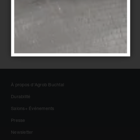
Verification Anti-Robot
Cliquez ici pour vérifier
Captcha ⇗
Friendly
ENVOYER
À propos d'Agrob Buchtal
Durabilité
Salons+ Événements
Presse
Newsletter