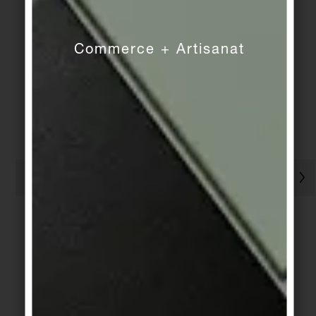
cristallines. Inspirées d'études historiques sur les
glaçures et transposées dans la production
industrielle moderne, ces carreaux offrent une
Commerce + Artisanat
intensité de couleur extraordinaire et des
structures aux effets vivants.
POURSUIVRE LA LECTURE
2
3
4
5
1
Apprenez-en plus sur nous