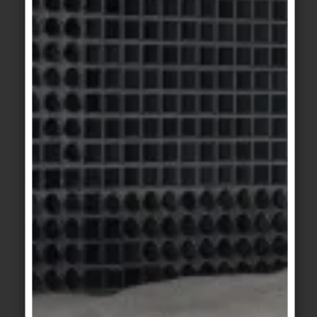
J'accepte d'être contacté par Agrob
Buchtal Solar Ceramics GmbH de temps
en temps par e-mail au sujet de ses
produits et services. Je peux révoquer ce
consentement à tout moment.
J'accepte les conditions de la
CHARTE
DE CONFIDENTIALITÉ
.*