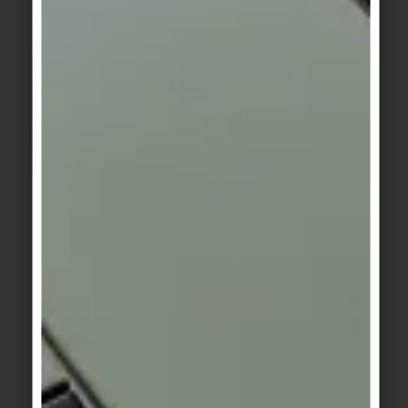
16.03.2026
Nouvelle série
Des effets de glaçure uniques et des
couleurs intenses : Agrob Buchtal
présente SMALTO
Avec la nouvelle série Smalto, Agrob Buchtal
ouvre les portes d'un univers fascinant de glaçures