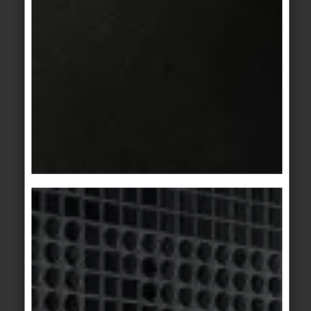
Veuillez remplir tous les champs du formulaire.
Ainsi, nous pourrons répondre précisément et
rapidement à votre demande. Merci beaucoup !
Ma demande
Langue *