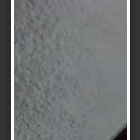
07.04.2026
Agrob Buchtal CarboCeram
Léger, rapide, résistant à la corrosion :
de nouvelles références en matière de
rénovation de piscines
La rénovation des piscines datant des années
1960 et 1970 nécessite aujourd'hui des solutions
efficaces, durables et respectueuses de
l'environnement. Avec le composant préfabriqué
breveté CarboCeram, Agrob Buchtal propose un