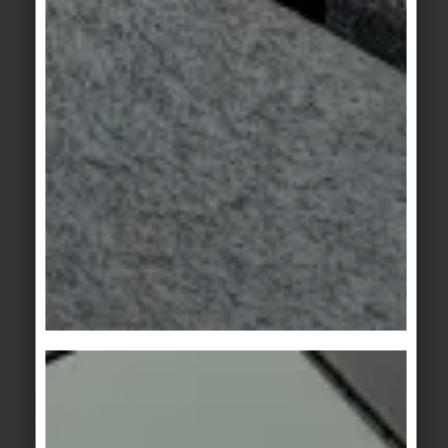
Thermes d'Oberstdorf
Une atmosphère alpine en céramique
Les nouveaux thermes d'Oberstdorf, dans la région
de l'Allgäu, ont donné naissance à un centre de
bien-être et de santé alliant architecture alpine,
construction durable et matériaux de haute
qualité. Conçu par le cabinet d'architectes Auer
Weber, le nouveau bâtiment s'intègre
harmonieusement dans le paysage montagneux
grâce à ses formes clairement structurées, ses
toits en pente et sa façade en bois...
POURSUIVRE LA LECTURE