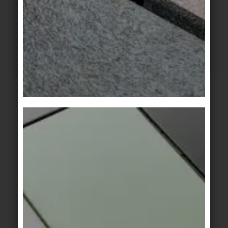
MODÉLISATION NUMÉRIQUE
Données BIM
Pour la plupart de nos produits, vous trouverez sur
la page de détails du produit la possibilité de
télécharger des fichiers BIM dans différents
formats (Revit, ArchiCAD). Vous trouverez ici les
données BIM relatives à notre système de façade
KeraTwin K20 et à notre système de margelles de