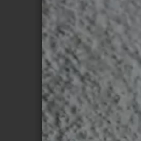
CROSS BOND VERTICAL
Cette variante de l'assemblage croisé renv
point d'orgue, par exemple au-dessus des 
pour mettre en valeur un mur entier. Conse
la pose verticale du sol au plafond.