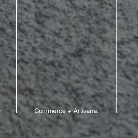
constant dans la liaison aléatoire, le bord court est disposé d
 dernière dalle posée est prise comme point de départ de la
r
Commerce + Artisanat
e réduire les chutes au minimum. Cette disposition typique 
 les formats longitudinaux et convient particulièrement aux