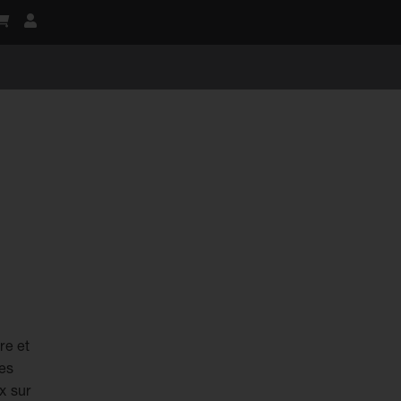
re et
les
x sur