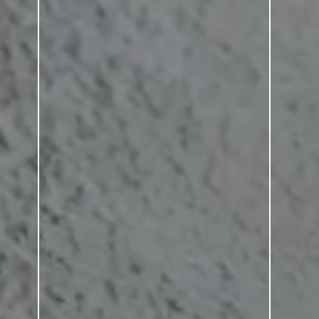
erse les carreaux. Elle est particulièrement attrayante en ta
éléments de cuisine ou du lavabo, mais elle est également i
il : Les pièces à plafond bas sont optiquement allongées grâ