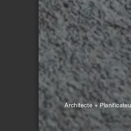
LIEN ALÉATOIRE
Sauvage et durable : seul le bord long est 
manière variable. L'extrémité coupée de la
Architecte + Planificateu
rangée de dalles suivante, ce qui permet d
les revêtements de sol s'accorde avec tous
aspects bois.