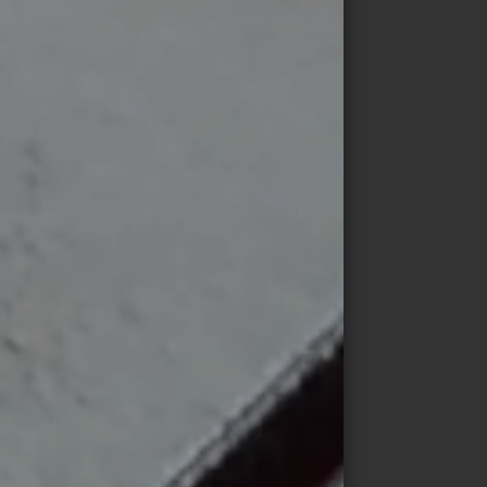
nt que
déale
ce à