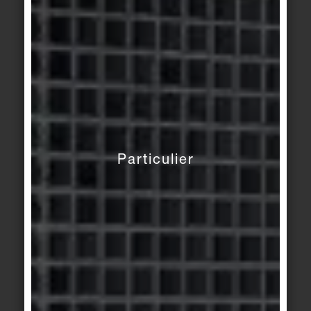
pour les fabricants ?
Les fabricants devraient s'occuper des DEP dès
que possible. L'obligation légale est imminente. La
collecte des données nécessaires, la modélisation
des processus et la fourniture de données
prennent du temps. Je conseille d'agir rapidement,
notamment pour ne pas avoir à faire la queue et à
payer plus tard des prix absurdement élevés aux
prestataires de services.
Particulier
Ceux qui prennent soin de leurs données
aujourd'hui, comblent les lacunes et créent ainsi
de la transparence, ont un avantage. On ne peut
pas simplement changer de levier comme ça.
D'ailleurs : De plus en plus d'exigences volontaires
deviennent déjà des critères essentiels dans les
projets. Les systèmes de certification des