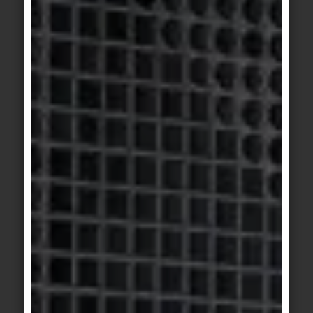
système de DEP.
Quel sera le coût d'une DEP pour les fabricants ?
À l'heure actuelle, il peut se situer entre 10 000 et
30 000 euros pour les DEP préparées et vérifiées
manuellement. La majeure partie de cette somme
est consacrée à la collecte des données et à
l'évaluation externe du cycle de vie - du moins si
la DEP est produite selon l'ancienne méthode
manuelle. Une part moins importante doit être
consacrée à la vérification. L'utilisation d'outils de
DEP permet de réduire considérablement le travail.
En utilisant des données de base et des outils pré-
vérifiés, les DEP peuvent être générés en quelques
minutes.
Quelle est l'urgence de la question des DEP et
cela constituera-t-il un avantage concurrentiel