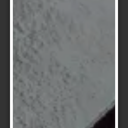
règlement actuel entreront en vigueur beaucoup
plus tôt et seront introduites par le biais d'actes
délégués. C'est précisément cette transition qui
est la tâche de l'Acquis CPR dans lequel la Plate-
forme ECO est fortement impliquée.
Que réglemente exactement le Règlement sur les
Produits de Construction ?
Le CPR réglemente les informations sur les
produits et les exigences auxquelles ils doivent
répondre pour être proposés sur le marché
européen. Il s'agit de divers indicateurs tels que
les propriétés structurelles ou de physique du
bâtiment, les composants, etc. À l'avenir, les
indicateurs relatifs à l'impact environnemental des
produits de construction, basés sur la norme EN
15804 (EPD), seront également rendus