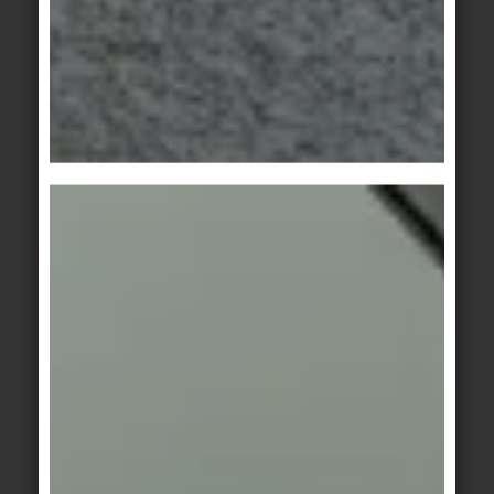
réagir de manière abordable et flexible à des
exigences qui évoluent de plus en plus
rapidement.
Jusqu'à présent
, la collecte des données
fonctionnait de la manière suivante : Le fabricant
établit une liste de composants ou une fiche
d'information sur les propriétés du produit. Le
concepteur peut la charger dans le processus
BIM. Pourquoi cela ne suffit-il plus ?
Parce que les produits diffèrent par de
nombreuses propriétés qui n'étaient pas
demandées auparavant. Par exemple, le fait qu'un
produit ait été fabriqué dans l'usine A ou l'usine B,
l'origine des produits primaires ou le revêtement
d'un produit peuvent faire de grandes différences
pour l'analyse du cycle de vie, mais aussi pour la
visualisation. C'est ce que l'on entend par