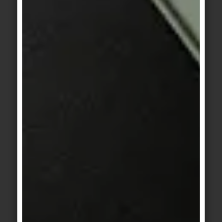
parlons pas de projets élaborés à long terme qui
coûtent des millions d'euros, mais d'une structure
de données efficace que nous appelons "orientée
vers l'aval". Les données peuvent être générées
dans tous les formats cibles pertinents par le biais
de ce que l'on appelle des générateurs, de sorte
qu'elles puissent être utilisées, par exemple, dans
Autodesk Revit, ArchiCAD, AR, les plates-formes
de produits, les programmes de texte d'appel
d'offres, les déclarations de performance, etc.
L'utilisateur, qui peut être un architecte, décide lui-
même du format de données, du contenu et du
niveau de détail requis, le tout en quelques clics
de souris. Cela permet d'économiser du travail et
des temps d'attente de part et d'autre et de réduire
le risque d'erreurs.