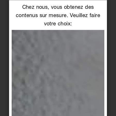
Où en est l'UE avec la législation sur le règlement
Chez nous, vous obtenez des
relatif aux produits de construction (RPC) et à
contenus sur mesure. Veuillez faire
partir de quelle date les EPD seront-elles
votre choix:
obligatoires ?
La Commission européenne a publié la proposition
législative le 30 mars 2022 et l'a soumise au
Conseil européen. La proposition est ensuite
transmise au Parlement européen et doit être
transposée en droit national dans les 18 mois
suivant son adoption. Il pourrait alors y avoir un
autre délai pour la mise en œuvre finale et
contraignante des exigences du règlement sur les
produits de construction. Au plus tard à cette date,
les fabricants seront tenus de rédiger leurs
déclarations environnementales de produits.
Toutefois, pour assurer une transition rapide vers le
nouveau règlement sur les produits de
construction, les obligations fondées sur le