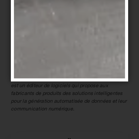
Christian Donath est directeur général d'ECO
Platform et associé gérant de BIM Sources.
L'objectif d'ECO Platform est de faciliter la
fourniture de données fiables sur les produits de
construction. L'initiative en faveur de normes
reconnues dans toute l'Europe est très populaire
dans le secteur de la construction. BIM Sources
est un éditeur de logiciels qui propose aux
fabricants de produits des solutions intelligentes
pour la génération automatisée de données et leur
communication numérique.
„