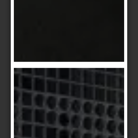
Comment se déroule le processus de création
d'une EPD ?
Soit le fabricant dispose des compétences
nécessaires en interne, soit il fait appel aux
conseils d'un expert en analyse du cycle de vie.
Cet expert aidera le fabricant à collecter
correctement les données et à modéliser les flux
de données : Quelles ressources - matériaux, eau,
énergie - entrent dans la fabrication du produit,
qu'est-ce qui est produit en termes de gaz
d'échappement, d'eaux usées et de déchets, quels
sont les itinéraires de livraison, etc. Tout cela est
consigné dans l'analyse du cycle de vie et une
déclaration environnementale de produit (EPD) est
générée à partir de cette analyse pour le transfert
de données. Pour les EPD, la vérification par des
tiers indépendants est obligatoire. La vérification
de la DEP est effectuée par l'intermédiaire d'un