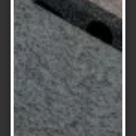
Ces outils nécessitent des données fiables et
librement accessibles. Cela ne peut se faire
qu'avec une méthodologie, des formats de
données et des exigences de qualité uniformes.
Les fabricants doivent s'y adapter en fournissant
des données sur les produits.
En raison des nouvelles exigences, les données
offertes doivent être beaucoup plus granulaires et
fournies dans de nombreux formats différents.
Cela ne peut se faire que sur demande et en
temps réel, et nécessite donc une nouvelle
structure de données chez le fabricant ainsi
qu'une génération automatisée de données via les
configurateurs. C'est ce que l'on entend par
fourniture dynamique de données. Cela semble
complexe, mais facilite la tâche de toutes les
parties concernées. Et c'est le seul moyen de