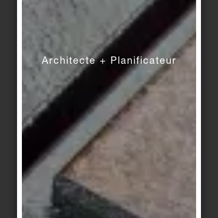
obligatoires. Cela permettra de réglementer, de
manière uniforme dans toute l'Europe, les données
relatives aux produits qui doivent être
communiquées dans la déclaration de
performance (DoP).
Architecte + Planificateur
Quel rôle joue la collecte de données dans ce
contexte et comment y parvient-elle ?
Nous devons réduire la complexité des processus.
Après tout, les participants au projet, tels que les
architectes et les planificateurs, ne devraient pas
avoir à devenir des experts ou des "alchimistes"
de l'ACV. À cette fin, des outils faciles à utiliser
sont en cours de développement. Ils permettent de
réaliser des évaluations complexes du cycle de vie
en arrière-plan, tandis que le planificateur est
informé de manière compréhensible des
incidences de ses actions sur l'environnement.