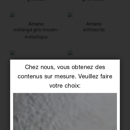
Amano
Amano
mélange gris moyen-
anthracite
métallique
Amano
Amano
Chez nous, vous obtenez des
métallique
mélange taupe-
métallique
contenus sur mesure. Veuillez faire
votre choix:
Amano
Amano
taupe
bleu glacier