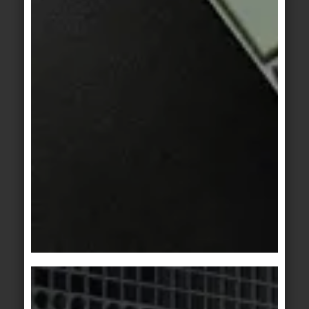
Basis 4
Finlande II
blanc
shell
Basis 1/1+
Basis 1/1+
/
Basis
blanc marbré
2
gris clair
Basis 1/1+
Basis 2
gris clair marbré
gris
Basis 3
Basis 3
gris moyen
gris moyen