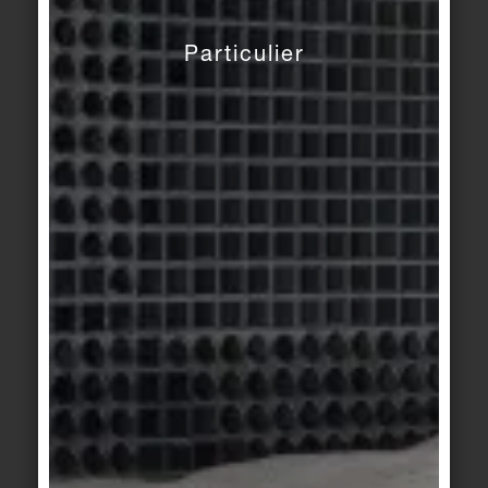
ivoire
candy
Particulier
Basis 3
Basis 3
craie
craie
Basis Pro
Basis Pro
/
New
basalte
Market
concrete grey
Basis Pro
Basis Pro
/
New
anthracite
Market
beige sable