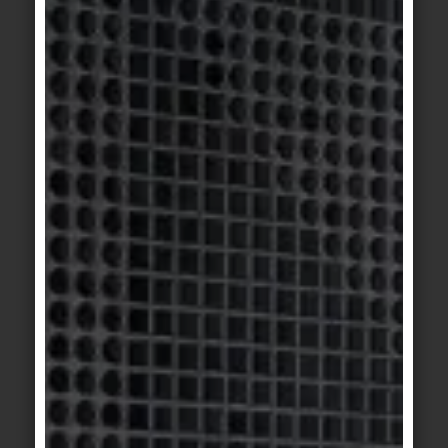
Basis 3
Basis 3
titanite
anthracite
Basis 3
Basis 1/1+
/
Basis
anthracite
2
beige clair
Basis 1/1+
Basis 1/1+
beige sable
beige marbré
Basis 1/1+
Basis 1/1+