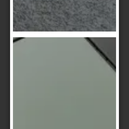
Finlande II
Finlande II
sand
muscat
Area Pro
/
Système
Area Pro
/
Système
Finlande II
Finlande II
brique
argile
Area Pro
Area Pro
blanc
gris
Area Pro
Ascona
/
Système
beige
Finlande II