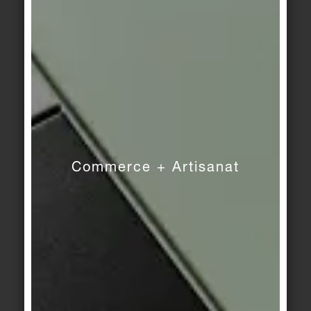
pearl
Ascona
/
Système
Ascona
/
Système
Finlande II
Finlande II
stone
graphite
Commerce + Artisanat
Ascona
/
Système
Ascona
/
Système
Finlande II
Finlande II
mud
sand
Basis 1/1+
/
Basis 2
/
Ascona
/
Système