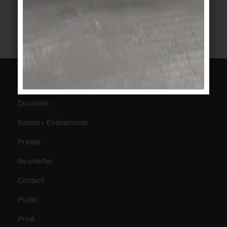
2
3
4
5
1
À propos d'Agrob Buchtal
Durabilité
Salons+ Événements
Presse
Newsletter
Contact
Public
Privé