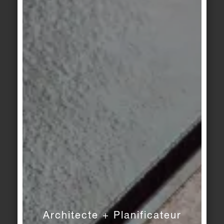
Amano
Amano
bleu soie
bleu pur
Area Pro
/
New
Area Pro
/
New
Market
/
Système
Market
/
Système
Finlande II
Finlande II
blanc sable
gris sable
Area Pro
/
New
Area Pro
/
Système
Market
/
Système
Finlande II
pierre
Finlande II
caillou
Architecte + Planificateur