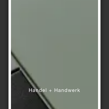
Area Pro
Ascona
/
beige
Beckenkopfsystem
Finnland II
pearl
Ascona
/
Ascona
/
Beckenkopfsystem
Beckenkopfsystem
Finnland II
Finnland II
stone
graphite
Handel + Handwerk
Ascona
/
Ascona
/