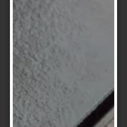
Area Pro
/
New
Area Pro
/
New
Market
/
Market
/
Beckenkopfsystem
Beckenkopfsystem
Finnland II
Finnland II
sandweiß
sandgrau
Area Pro
/
Area Pro
/
New
Beckenkopfsystem
Market
/
Finnland II
Beckenkopfsystem
stein
Finnland II
kiesel