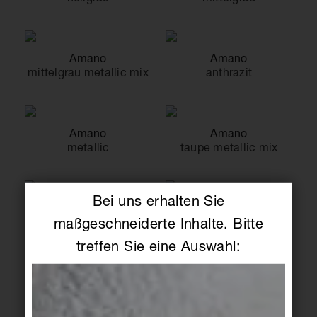
Amano
Amano
mittelgrau metallic mix
anthrazit
Amano
Amano
metallic
taupe metallic mix
Bei uns erhalten Sie
Amano
Amano
maßgeschneiderte Inhalte. Bitte
taupe
eisblau
treffen Sie eine Auswahl:
Amano
Amano
seidenblau
pur blau