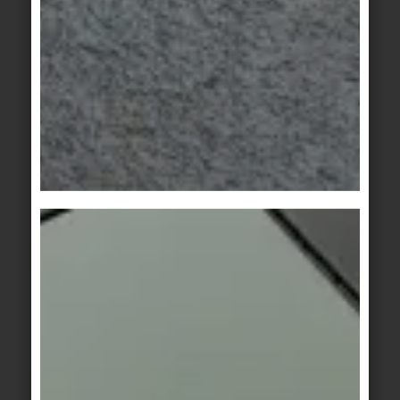
Area Pro
/
Area Pro
/
Beckenkopfsystem
Beckenkopfsystem
Finnland II
Finnland II
sand
muskat
Area Pro
/
Area Pro
/
Beckenkopfsystem
Beckenkopfsystem
Finnland II
Finnland II
ziegel
lehm
Area Pro
Area Pro
weiß
grau