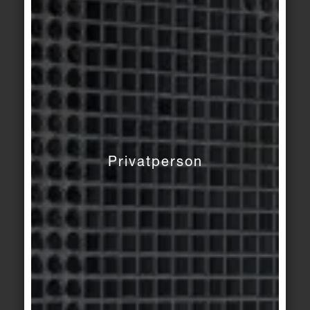
hellbeige
Basis 1/1+
Basis 1/1+
sandbeige
beige marmoriert
Basis 1/1+
Basis 1/1+
elfenbein
candy
Privatperson
Basis 3
Basis 3
kreide
kreide
Basis Pro
Basis Pro
/
New
basalt