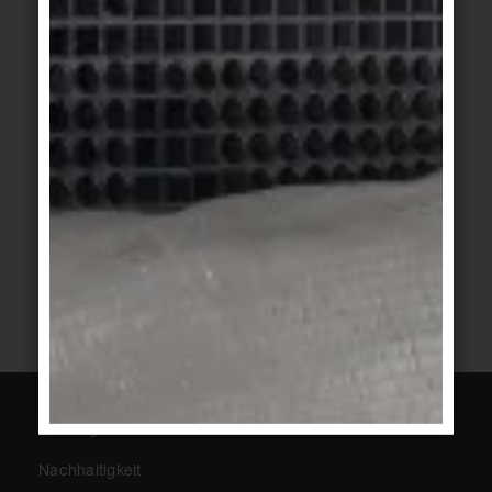
Market
betongrau
Basis Pro
Basis Pro
/
New
anthrazit
Market
sandbeige
2
3
4
5
1
Über Agrob Buchtal
Nachhaltigkeit