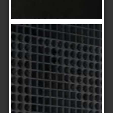
Basis 1/1+
Basis 2
hellgrau marmoriert
grau
Basis 3
Basis 3
mittelgrau
mittelgrau
Basis 3
Basis 3
titanit
anthrazit
Basis 3
Basis 1/1+
/
Basis
anthrazit
2