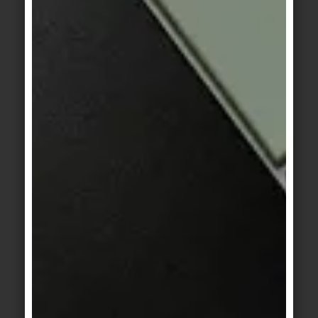
Beckenkopfsystem
Beckenkopfsystem
Finnland II
Finnland II
mud
sand
Ascona
/
Basis 1/1+
/
Basis 2
/
Beckenkopfsystem
Basis 4
weiß
Finnland II
shell
Basis 1/1+
Basis 1/1+
/
Basis
weiß marmoriert
2
hellgrau