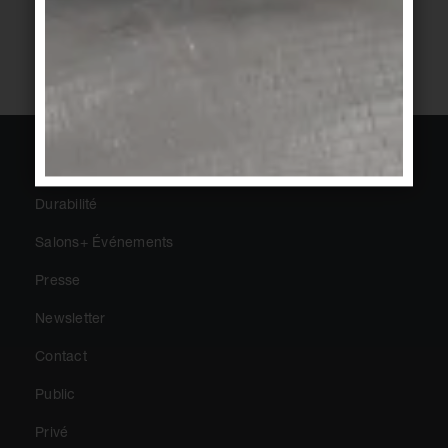
2
3
4
5
1
À propos d'Agrob Buchtal
Durabilité
Salons+ Événements
Presse
Newsletter
Contact
Public
Privé