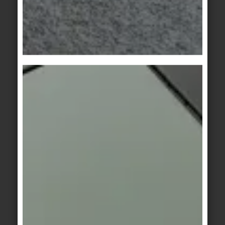
Finlande II
Finlande II
sand
muscat
Area Pro
/
Système
Area Pro
/
Système
Finlande II
Finlande II
brique
argile
Area Pro
Area Pro
blanc
gris
Area Pro
Ascona
/
Système
beige
Finlande II