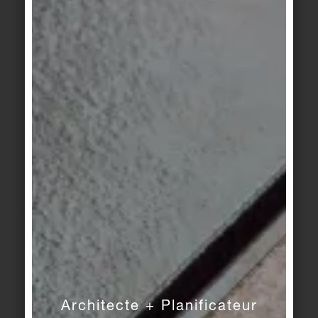
Amano
Amano
bleu soie
bleu pur
Area Pro
/
New
Area Pro
/
New
Market
/
Système
Market
/
Système
Finlande II
Finlande II
blanc sable
gris sable
Area Pro
/
New
Area Pro
/
Système
Market
/
Système
Finlande II
pierre
Finlande II
caillou
Architecte + Planificateur