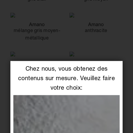
Amano
Amano
mélange gris moyen-
anthracite
métallique
Amano
Amano
Chez nous, vous obtenez des
métallique
mélange taupe-
métallique
contenus sur mesure. Veuillez faire
votre choix:
Amano
Amano
taupe
bleu glacier