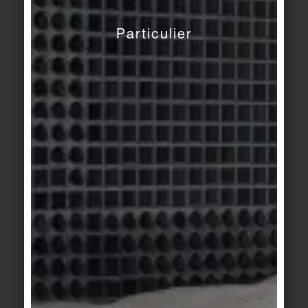
ivoire
candy
Particulier
Basis 3
Basis 3
craie
craie
Basis Pro
Basis Pro
/
New
basalte
Market
concrete grey
Basis Pro
Basis Pro
/
New
anthracite
Market
beige sable