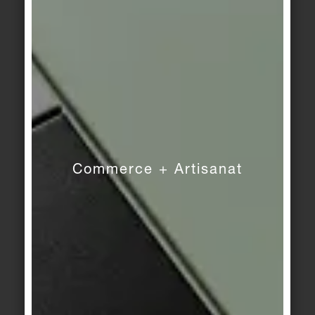
pearl
Ascona
/
Système
Ascona
/
Système
Finlande II
Finlande II
stone
graphite
Commerce + Artisanat
Ascona
/
Système
Ascona
/
Système
Finlande II
Finlande II
mud
sand
Basis 1/1+
/
Basis 2
/
Ascona
/
Système