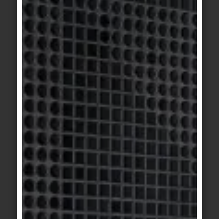
Basis 3
Basis 3
titanite
anthracite
Basis 3
Basis 1/1+
/
Basis
anthracite
2
beige clair
Basis 1/1+
Basis 1/1+
beige sable
beige marbré
Basis 1/1+
Basis 1/1+