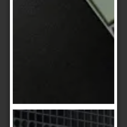
Basis 4
Finlande II
blanc
shell
Basis 1/1+
Basis 1/1+
/
Basis
blanc marbré
2
gris clair
Basis 1/1+
Basis 2
gris clair marbré
gris
Basis 3
Basis 3
gris moyen
gris moyen