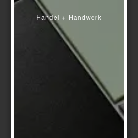
nach Wasserhärte ist es notwendig, im Wechsel
eine Reinigung mit sauren Reinigungsmitteln
Handel + Handwerk
vorzunehmen. Allgemein hat sich folgendes
Verfahren bewährt:
1. Reiniger in entsprechender Verdünnung
(abhängig vom Verschmutzungsgrad) auf dem
Belag verteilen.
2. Etwa 15 Min. einwirken lassen, dabei die
chemische Schmutzlösung mechanisch mit
Perlonbürsten (ohne Schleifkornzusatz)
unterstützen.
3. Anschließend die gelöste Schmutzflotte mit
ausreichend Wasser aufnehmen oder wegspülen.
4. Den Belag gründlich klarspülen.
Pflegemittelhaltige Reiniger sind nicht erforderlich.
Im Gegenteil: Auf Dauer können sich dadurch
klebrige Fett-, Wachs- und Kunststoffschichten