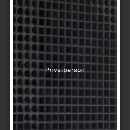
HYTECT MINIMIERT DEN
REINIGUNGSAUFWAND
Für deutlich reduzierten Reinigungsaufwand sorgt
die Hytect-Technologie, die zusätzlich
antibakteriell wirkt und störende Gerüche abbaut.
Sie wird weder von stark sauren noch von stark
Privatperson
alkalischen Reinigungsmitteln angegriffen. Von
pflegemittelhaltigen Reinigern ist jedoch auch in
diesem Zusammenhang abzuraten, denn der
Pflegemittelfilm mindert nicht nur die
Trittsicherheit, sondern beeinträchtigt auch die
Funktionalität der Veredelung. Wird ein bereits
gebildeter Pflegemittelfilm gründlich entfernt,
entfaltet Hytect auch wieder die volle Wirksamkeit.