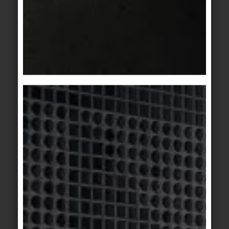
aufbauen, die sich negativ auf Optik, Hygiene und
Trittsicherheit auswirken und zusätzlich die
Reinigung erschweren. Desinfektionsmittel
müssen nach der Einwirkungszeit gründlich
entfernt werden. Andernfalls können sie
zusammen mit Feuchtigkeit eine Schmierschicht
bilden, die die Trittsicherheit beeinträchtigt.