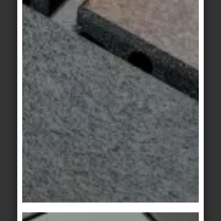
müssen solche Fugen vorher eingenässt und nach
der Reinigung gründlich klargespült werden.
GRUNDREINIGUNG
Bei der Grundreinigung, einer intensiven
Zwischenreinigung, müssen oft auch Flecken
entfernt werden. Hier die häufigsten
Verunreinigungen und die jeweils geeigneten
Mittel:
Kalkablagerungen, Urinstein, Rostflecken,
saure Reiniger
Metallabrieb:
Teer, Bitumen, Farbkleckse, Reste von
Reinigungsbenzin, Aceton oder
Dehnungsfugen:
Abbeizpasten
Abbeizpasten oder
Epoxidharze: