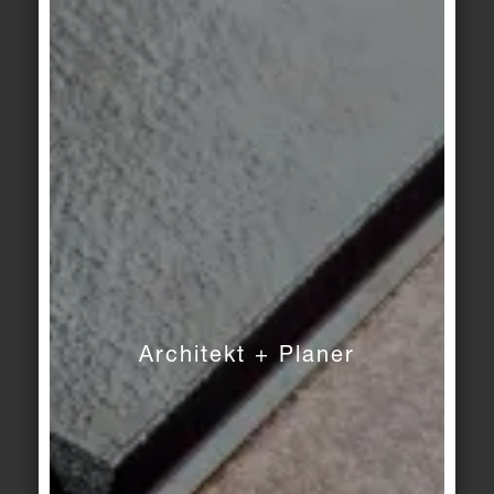
ERSTREINIGUNG
Bei der Erstreinigung nach Abschluss der
Architekt + Planer
Bauarbeiten und Beseitigen des groben
Schmutzes müssen meist Zementschleier entfernt
werden. Hierfür sind nur saure Reiniger
(Zementschleier-Entferner) geeignet, die aber
Fugen auf Zementbasis angreifen. Deshalb