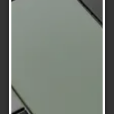
Spezialreinigungsmittel
stark alkalische Reiniger, bei
Öle, Fette, Wachse:
Bedarf zusätzlich Lösungsmittel
mechanische
Gummiabrieb, Bleistiftstriche:
Entfernung durch Reiben oder Bürsten, evtl. mit
Scheuerpulver
In den meisten Fällen können erhöhte
Einwirkungszeiten und mechanische
Unterstützung durch Bürsten das
Reinigungsergebnis verbessern.
UNTERHALTSREINIGUNG
Für die
sind
laufende Unterhaltsreinigung
alkalische Reinigungsmittel zu empfehlen, weil sie
den alltäglichen Schmutz am besten lösen. Je