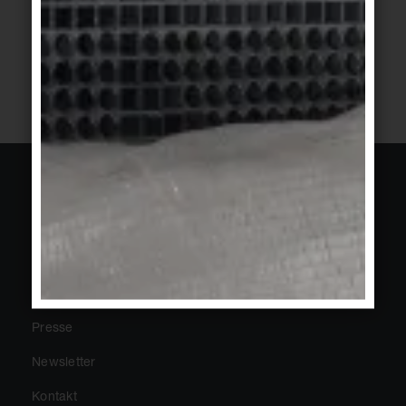
Über Agrob Buchtal
Nachhaltigkeit
Karriere
Messen + Events
Presse
Newsletter
Kontakt