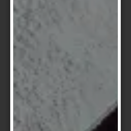
Allgemein reicht zur
Unterhaltsreinigung Wasser mit
handelsüblichen Reinigern.
Pflegemittelhaltige Reiniger
sind nicht notwendig und auf
Dauer eventuell sogar
problematisch: es können sich
klebrige Fett-, Wachs- und
KunststoffSchichten aufbauen,
die die Optik, Hygiene,
Trittsicherheit und Reinigung
negativ beeinflussen.
GRUNDREINIGUNG UND
FLECKBESEITUNGUNG
Bei der Grundreinigung handelt
es sich um eine intensive
Reinigung. Durch Einsatz von