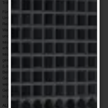
Trittsicherheit ebenfalls negativ.
Für die Grundreinigung und die laufende
Unterhaltsreinigung sind alkalische
Reinigungsmittel zu verwenden. Bei weichem
Wasser ist nur gelegentlich (je nach Wasseranfall
und -härte wöchentlich oder monatlich) eine
saure Reinigung erforderlich. Härteres Wasser
erfordert entsprechend häufiger den Einsatz von
sauren Reinigungsmitteln. Eine Auswahl an
geeigneten Reinigungsmitteln kann der RK-Liste
(Liste geprüfter Reinigungsmittel für keramische
Beläge in Schwimmbädern) von der Deutschen
Gesellschaft für das Badewesen entnommen
werden. Die Gebrauchsanweisungen und
Gefahrenhinweise des jeweiligen Herstellers sind
in jedem Fall zu beachten.
ALLGEMEIN HAT SICH FOLGENDES