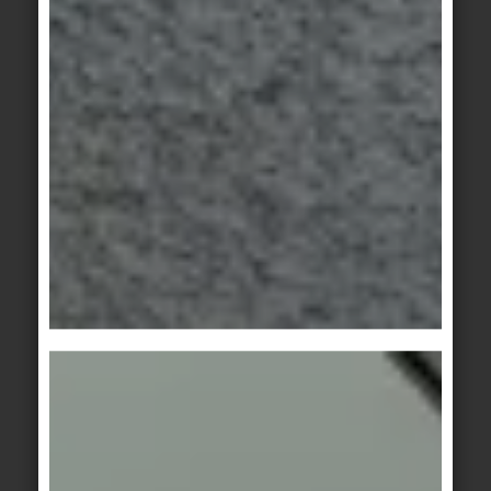
Flüssigkeiten eine Verfleckung aufweisen, die
nicht mehr vollständig zu entfernen ist.
GUMMIABRIEB, BLEISTIFTSTRICHE:
Ein chemisches Lösen über Reinigungsmittel ist
nicht möglich. Hier ist nur eine mechanische
Entfernung durch Reiben oder Bürsten, eventuell
unterstützt mit Scheuerpulver wirksam.