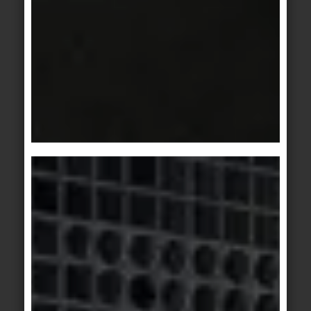
Zu vermeiden sind alle Substanzen, die einen Film
bilden (so genannte Pflege- bzw. Glanzprodukte)
und die Wirksamkeit von Hytect beeinträchtigen,
weil der Lichteinfall auf die Fliesenoberfläche
dadurch behindert wird. Sobald nach der
Abreinigung eines solchen Pflegemittelfilms
wieder Licht auf die Fliesenoberfläche fällt, wird
Hytect wieder aktiviert.
Die gründliche Entfernung von Reinigungs- und
Desinfektionsmitteln (Mindesteinwirkzeit lt.
Hersteller beachten!) ist ebenfalls sehr wichtig. Sie
bilden sonst zusammen in Verbindung mit
Feuchtigkeit eine schmierig-klebrige Schicht, die
die Trittsicherheit beeinträchtigt und die
Aktivierung von Hytect behindert. Durch Hytect
werden die ursprünglichen Eigenschaften und
Vorzüge wie Abriebfestigkeit, Trittsicherheit oder