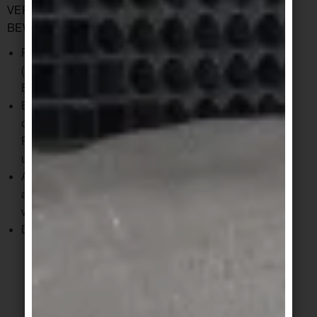
VERFAHREN BEI DER UNTERHALTSREINIGUNG
BEWÄHRT:
Reiniger in entsprechender Verdünnung
(abhängig vom Verschmutzungsgrad) auf dem
Belag verteilen
Etwa 15 Min. einwirken lassen, dabei die
chemische Schmutzlösung mechanisch mit
Perlonbürsten (ohne Schleifkornzusatz)
unterstützen
Anschließend die gelöste Schmutzflotte mit
ausreichend Wasser aufnehmen oder
wegspülen
Den Belag gründlich klarspülen