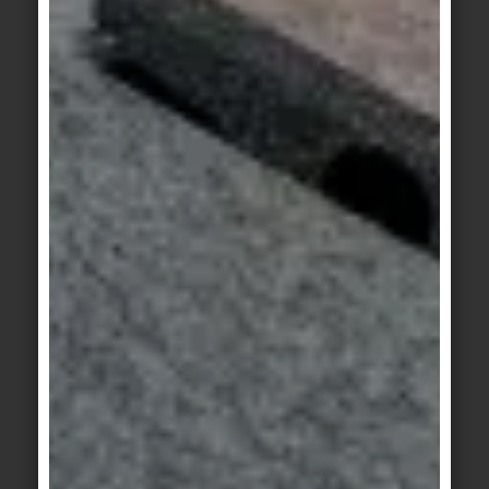
TEER, BITUMEN, FARBKLECKSE, RESTE VON
DEHNUNGSFUGEN UND
KUNSTHARZVERGÜTETE MEDIEN:
Hier eignen sich organische Lösungsmittel, wie z.
B. Benzin, Aceton oder so genannte Abbeizpasten
am besten.
EPOXIDHARZE:
Mit Abbeizpasten oder speziellen
Reinigungsmitteln ist eine Entfernung möglich.
ÖLE, FETTE, WACHSE:
Stark alkalische Reiniger sind in der Lage, diese
Stoffe anzulösen und zu entfernen. Bei extremer
Verunreinigung kann die Wirkung durch
Lösungsmittel unterstützt werden. Unglasierte
Keramik ohne Vergütung oder Imprägnierung kann
eventuell durch Öle, Fette oder gefärbte