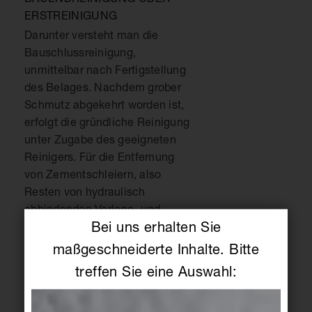
ERSTREINIGUNG
Darunter versteht man die
Bauschlussreinigung,
unmittelbar nach Fertigstellung
des Belages. Nachdem grober
Schmutz abgekehrt worden ist,
erfolgt die gründliche Reinigung
unter Zugabe des geeigneten
Reinigers. Für die Entfernung
von Zementschleiern, also
Resten von hydraulisch
abbindenden Verlege- und
Bei uns erhalten Sie
Verfugmaterialien, eignen sich
nur saure Reinigungsmittel, so
maßgeschneiderte Inhalte. Bitte
genannte
treffen Sie eine Auswahl:
Zementschleierentferner. Saure
Reiniger greifen Fugen auf