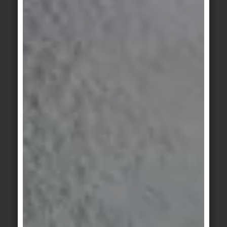
Zementbasis an. Daher die
Fugen durch Vornässen
schützen und nach der
Anwendung den Belag gründlich
klar spülen, eventuell
neutralisieren.
Allgemeinschmutz lässt sich
am besten mit alkalischen
Reinigern oder neutralen
Reinigern entfernen.
UNTERHALTSREINIGUNG
Der „Alltagsputz“ ist problemlos
und wird – je nach
Schmutzanfall und Nutzung – in
unterschiedlichen Abständen
notwendig sein: wöchentlich,
täglich, bei besonders intensiver
Begehung mehrmals täglich.