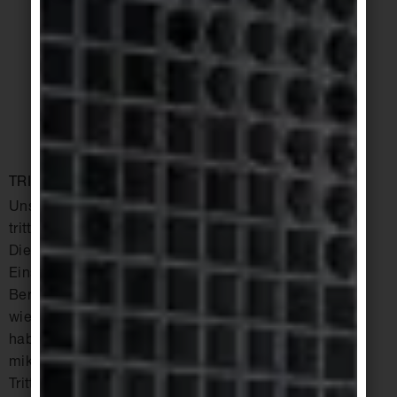
Chemikalienbeständigkeit nicht beeinflusst. Daher
können zur intensiven Reinigung auch stark saure
oder stark alkalische Reinigungsmittel eingesetzt
werden, ohne dass die Veredelung zerstört wird.
TRITTSICHERE KERAMISCHE BELÄGE
Unser Sortiment beinhaltet eine breite Palette
trittsicherer glasierter und unglasierter Serien.
Diese Produkte sind „ maßgeschneidert“ für den
Einsatz in Gewerbe, Industrie, öffentlichen
Bereichen oder nassbelasteten Barfußbereichen
wie Schwimmbädern, Duschen, Saunen etc. Sie
haben je nach Anwendungsgebiet ebene,
mikroraue oder profilierte Oberflächen.
Trittsichere Oberflächen sind am Effizientesten