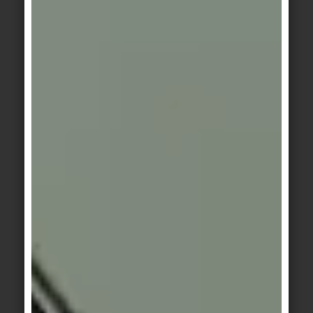
sollte vorbeugend imprägniert werden, wenn
vorhersehbar ist, dass gefärbte Flüssigkeiten, Fette
oder Öle auf den Belag einwirken.
Alle unglasierten Beläge mit werksseitiger
Protecta-Vergütung oder Hytect-Veredelung
müssen und dürfen nicht imprägniert werden.
Ähnlich wie bei glasierter Keramik kann die
Imprägnierung nicht eindringen und bleibt dann
auf der Oberfläche als Schmierschicht zurück.
POLIERTES FEINSTEINZEUG
Hier empfehlen wir unbedingt nach der
Bauendreinigung den trockenen und sauberen
Belag zu imprägnieren. Eine einmalige
Durchführung verbessert die Pflegeleichtigkeit,
Flecken von Schmutz, Öl und gefärbten