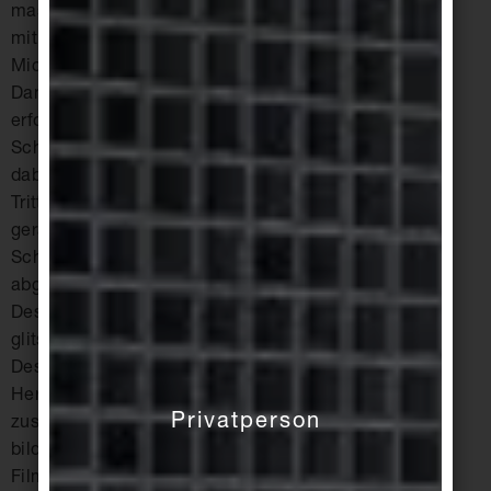
maschinell zu reinigen mit Reinigungsmaschinen
mit rotierenden, weichen Perlonbürsten oder
Microfaservlies sowie mit Hochdruck- oder
Dampfreinigern. Die Verfugung muss dabei auf die
erforderliche Reinigung abgestimmt sein.
Schleifmittelhaltige Bürsten oder Pads dürfen
dabei keinesfalls zum Einsatz kommen, da sie die
Trittsicherheit erniedrigen. Reinigungsmittel, -
gerät und -methode muss dabei auf die
Schmutzart und den Anwendungsbereich
abgestimmt sein. Reste von Reinigungs- oder
Desinfektionsmitteln machen den Bodenbelag
glitschig, deshalb gründlich klarspülen (bei
Desinfektionsmitteln Mindesteinwirkzeit lt.
Hersteller beachten!). Andernfalls können Sie
Privatperson
zusammen mit Feuchtigkeit eine Schmierschicht
bilden, die die Trittsicherheit beeinträchtigt.
Filmbildende Reinigungsmittel beeinflussen die