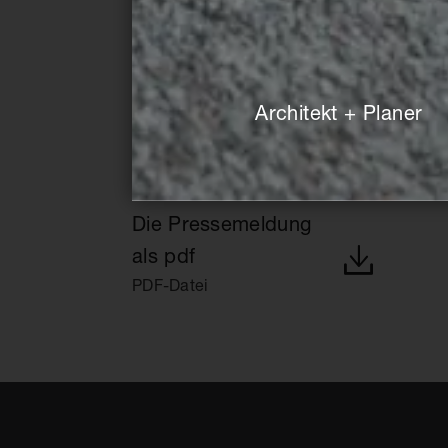
Architekt + Planer
Die Pressemeldung
als pdf
PDF-Datei