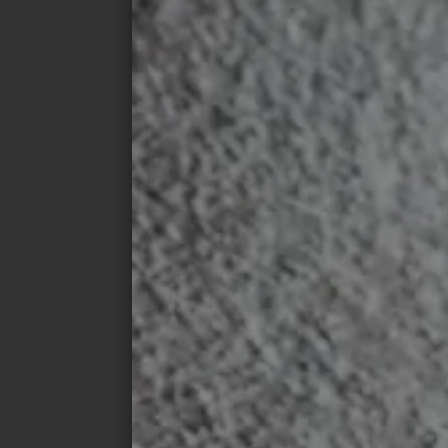
geschlossene Oberfläche sorgt eine spezi
Fliesen wieder entfernt werden, schneidet
und entnimmt sie mit einem Saugheber.
Ressourcen schonen, Bestand sanieren, z
Drytile - die keramische Fliese zur Trocke
Einbau eines hochwertigen Bodens mit alle
Robust und langlebig, behält die kleberlos
Jahrzehnten ihre Ausstrahlung und Farbkra
„Um den Planeten zu schützen und die Kli
gewinnen innovative Produkte sprunghaft a
eine einfach und schnell verlegbare Bodenf
Materialkreislauf verbleiben kann. Genau 
Bauwende zu ermöglichen, mit langen Ge
Architektur, die in Bewegung ist“, sagt Dan
Geschäftsführer Drytile Ceramics GmbH.