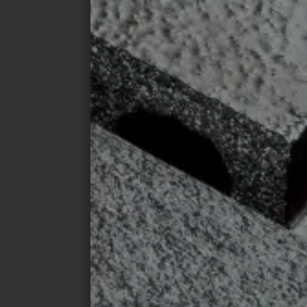
© drytile-ceramics.de / Floisand
© dry
Bürge