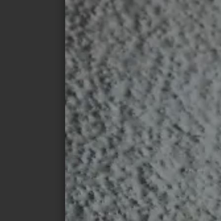
Pressekontakt
Gabriele Busse (Pressesprecherin / Senio
Deutsche Steinzeug Cremer & Breuer AG
T. +49 (0)228 391-1104
M. +49 (0)151 14976931
Email:
gabriele.busse@deutsche-steinzeu
DOWNLOADS
Pressedownloads