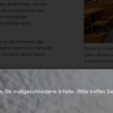
bare Bodenfliese, die sehr
, da sie rückbaubar und
ür nachhaltige
in Bewegung ist.
g von Bodenfliesen, das
dlich und funktioniert acht
Drytile ist Crad
. Und beim Abriss lassen
Green Product 
© drytile-ceram
eite der Keramikfliese ist
h das Eigengewicht der
n Sie maßgeschneiderte Inhalte. Bitte treffen S
rgrund und saugt sich fest.
ine Grundierung. Dadurch,
teht, ergibt sich ein
elastungsfähigkeit und eine