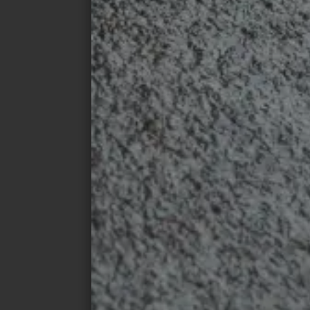
© drytile-ceramics.de / Marcus
© dry
Rebmann