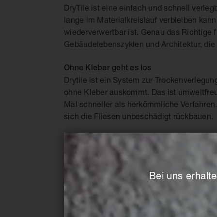
DryTile ist eine einfach und schnell verleg
lange im Materialkreislauf verbleiben kann
wiederverwertbar ist. Genau das Richtige f
Gebäudelebenszyklen und Architektur, die 
Ohne Kleber geht es los
Drytile ist ein System zur Trockenverlegun
ohne Kleber auskommt. Das ist umweltfreun
Mal schneller als herkömmliche Verfahren
sich die Fliesen unbeschädigt rückbauen.
Clever
Korkschicht statt Mörtelbett. Auf der Rücks
eine dünne Korkschicht aufgebracht. Durc
Bei uns erhalte
Drytile-Fliesen haftet die Schicht am Unte
Bedeutet: kein Mörtelbett, kein Kleber, ke
dass der Kork am Fliesenrand minimal übers
präzises Fugenbild. Für Stabilität, hohe B