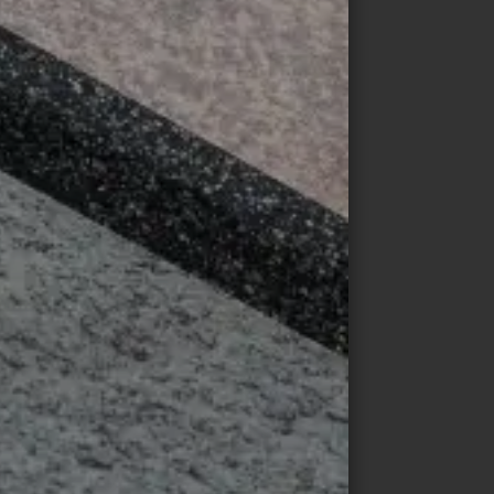
© drytile-ceramics.de / Christian
Daitche