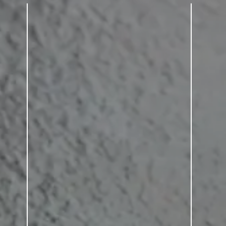
elle Fugenmasse. Sollen
 man die Fugen einfach auf
irkulär bauen
nverlegung - ermöglicht den
n Vorteilen der Keramik.
 verbaute Fliese auch nach
ft.
maziele zu erreichen,
n Bedeutung. DryTile ist
liese, die sehr lange im
das Richtige, um die
bäudelebenszyklen und
iel Schreiner,