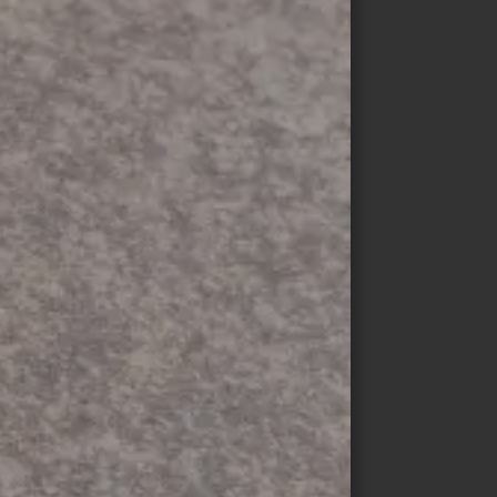
nn
© drytile-ceramics.de / Marcus
Rebmann