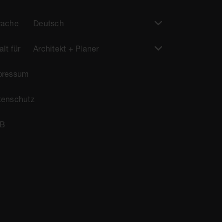
rache
Deutsch
alt für
Architekt + Planer
pressum
tenschutz
B