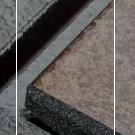
tile-ceramics.de / Herbert
© drytile-ceramics.de / Fotobo
r