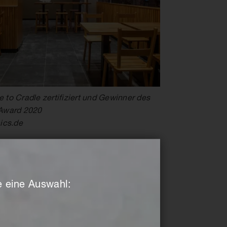
le to Cradle zertifiziert und Gewinner des
Award 2020
ics.de
ie eine Auswahl: