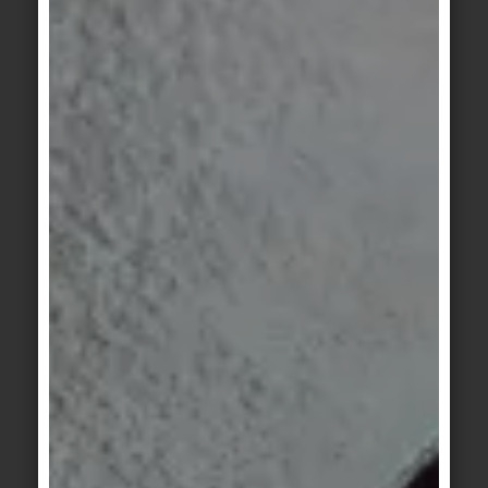
insbesondere der 3D-Effekt sowie die
hochglänzende Oberfläche: „Sicherlich gibt es
auch andere Marken, die Fliesen mit einem 3D-
Relief anbieten, aber nur die Serie von Agrob
Buchtal konnte uns diese außergewöhnliche
geflammte, hochglänzende Anmutung bieten.“
Craft ist eine Kollektion, die im Zusammenspiel
mit Brenntemperatur und offener Flammführung
ganz besonders leuchtende und intensive
Colorationen ermöglicht. Hochglänzende Glasuren
erzeugen darüber hinaus eine imposante optische
Tiefe und Transparenz sowie ein lebendiges
Farbspiel.
Keramikfliesen werden heute überwiegend liegend
per Schnellbrand und im Rollenofen hergestellt.
Craft hingegen wird stehend per Langzeitbrand im