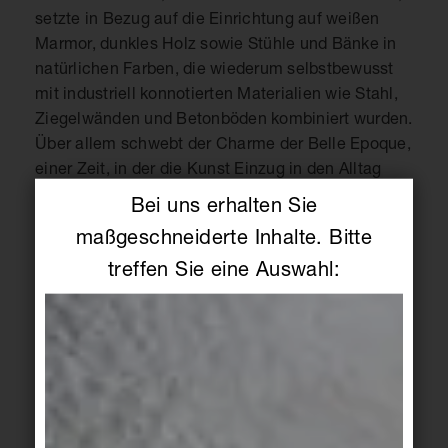
setzte in Bezug auf die Einrichtung auf weißen
Marmor, dunkles Holz sowie Stühle und Bänke in
natürlichen Farben, die wiederum selbstbewusst
mit industriell konnotierten Materialien wie Stahl,
Ziegelwänden und Betonböden kombiniert wurden.
Über allem schwebt der Charme der Belle Epoque,
einer Zeit, in der die Kunst Einzug in den Alltag
hielt und auch die belgische Schokolade immer
Bei uns erhalten Sie
mehr Liebhaber gewann.
maßgeschneiderte Inhalte. Bitte
treffen Sie eine Auswahl:
Keramikfliesen inszenieren Eyecatcher
Wer das Restaurant betritt, wird unweigerlich von
einer zentral im Raum platzierten Bar in den Bann
gezogen. Ihre besondere Wirkung verdankt sie der
keramischen Fliesenserie Craft von Agrob Buchtal,
die in einer außergewöhnlichen Verlegung,
nämlich vertikal, als umlaufende Bekleidung
eingesetzt wurden. Arfman faszinierte