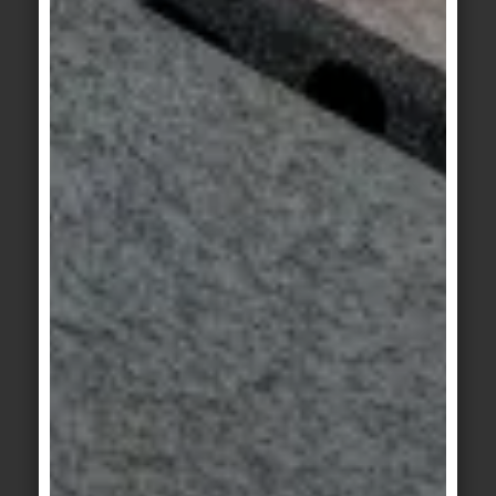
www.octaveantwerp.be
www.realagency.eu
Kontakt
Werner Ziegelmeier (Leiter Public Relations)
Phone: +49 (0)9435 391-3379
Mobile: +49 (0)160 90527159
Fax: +49 (0)9435 391-303379
Email:
werner.ziegelmeier@deutsche-steinzeug.de