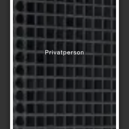
© AGROB BUCHTAL Gmbh / Marcel van der Burg,
Amsterdam
Motiv 3
Privatperson
Das Octave ist in zwei Ebenen unterteilt. Der
obere Bereich ähnelt dem Deck eines
Schiffes. Es nimmt Bezug auf den Seeweg,
den die Kakaobohnen von den äquatorialen
Anbaugebieten bis zum Antwerpener Hafen
zurücklegen. Das Silo im unteren Bereich
(Motiv 4, rechts oben) steht stellvertretend für
den Herstellungsprozess.