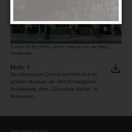
© AGROB BUCHTAL Gmbh / Marcel van der Burg,
Amsterdam
Motiv 5
Das Restaurant Octave befindet sich im
größten Museum der Welt für belgische
Schokolade, dem „Chocolate Nation“ in
Antwerpen.
Über Agrob Buchtal