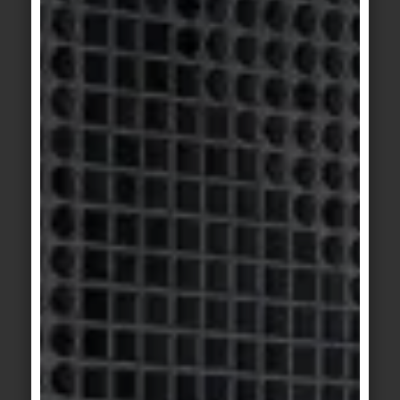
© AGROB BUCHTAL Gmbh / Marcel van der Burg,
Amsterdam
Motiv 2
Die „Doppelspitzplatte“ aus der Kollektion
Craft von Agrob Buchtal erzeugt einen
interessanten 3D-Effekt. Lichtquellen von
oben unterstreichen die besondere Ästhetik
dieser archaisch anmutenden
Keramikfliesen-Serie.