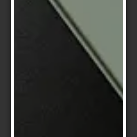
DIGITALE PRESSEMAPPE
© AGROB BUCHTAL Gmbh / Marcel van der Burg,
Amsterdam
Motiv 1
Der Barbereich (rechts) ist der Eyecatcher im