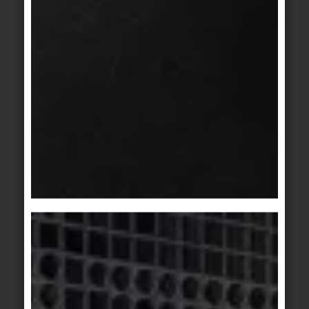
zentralen Teil des exquisiten Restaurants
Octave. Die vertikale Fläche ist mit
Keramikfliesen der Serie Craft von Agrob
Buchtal verkleidet. Ihre leicht changierenden
Glasuren mit handwerklicher Anmutung
entstehen beim Brand im klassischen
Tunnelofen.